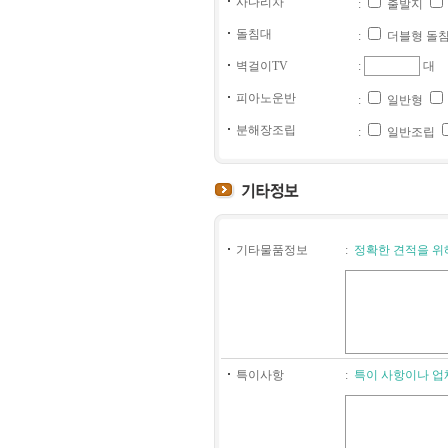
사다리차
:
출발지
돌침대
:
더블형 돌
벽걸이TV
:
대
피아노운반
:
일반형
분해장조립
:
일반조립
기타물품정보
:
정확한 견적을 위
특이사항
:
특이 사항이나 업