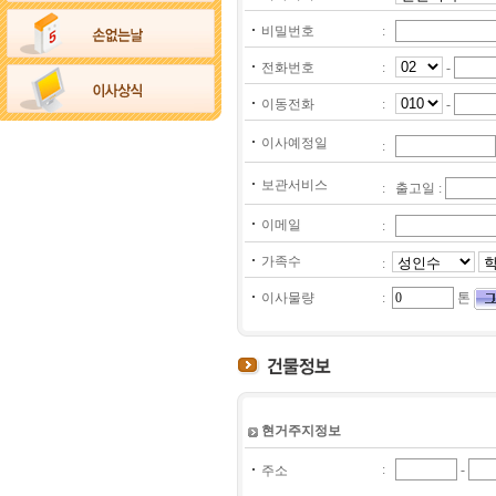
비밀번호
:
전화번호
:
-
이동전화
:
-
이사예정일
:
보관서비스
: 출고일 :
이메일
:
가족수
:
이사물량
:
톤
현거주지정보
:
-
주소