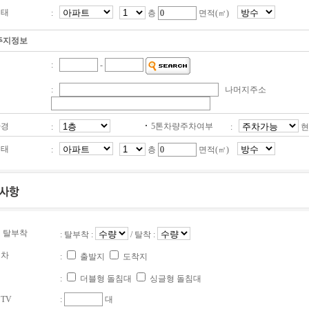
태
:
층
면적(㎡)
주지정보
:
-
:
나머지주소
경
5톤차량주차여부
:
:
현
태
:
층
면적(㎡)
 탈부착
: 탈부착 :
/ 탈착 :
차
:
출발지
도착지
대
:
더블형 돌침대
싱글형 돌침대
TV
:
대