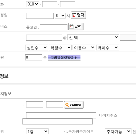
화
:
-
-
정일
:
시
비스
: 출고일 :
일
:
@
수
:
량
:
톤
지정보
:
-
:
나머지주소
경
5톤차량주차여부
:
:
현