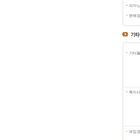
피아노
분해장
기타물
특이사
유입경