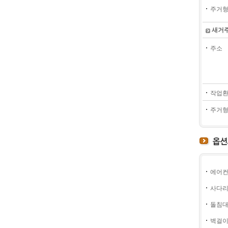
주거형
새거
주소
작업환
주거형
에어컨
사다리
돌침
벽걸이