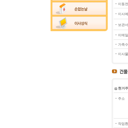
이동전
이사예
보관서
이메
가족
이사물
현거주
주소
작업환